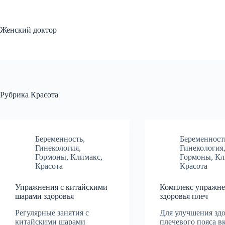
Перейти
к
сути
Женский доктор
Рубрика
Красота
Беременность
,
Беременност
Гинекология
,
Гинекология
Гормоны
,
Климакс
,
Гормоны
,
Кл
Красота
Красота
Упражнения с китайскими
Комплекс упражне
шарами здоровья
здоровья плеч
Регулярные занятия с
Для улучшения зд
китайскими шарами
плечевого пояса в