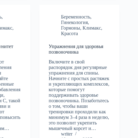
ь
,
Беременность
,
,
Гинекология
,
имакс
,
Гормоны
,
Климакс
,
Красота
унитет
Упражнения для здоровья
позвоночника
от
Включите в свой
ления
распорядок дня регулярные
ы
упражнения для спины.
яйте
Начните с простых растяжек
венные
и укрепляющих комплексов,
обавления
которые помогут
и,
поддерживать здоровье
 C, такой
позвоночника. Позаботьтесь
иви и
о том, чтобы ваши
от
тренировки проходили как
 повысить
минимум 3–4 раза в неделю,
это позволит укрепить
сам…
мышечный корсет и…
writer