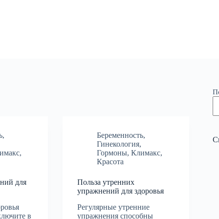
П
ь
,
Беременность
,
С
,
Гинекология
,
имакс
,
Гормоны
,
Климакс
,
Красота
ний для
Польза утренних
упражнений для здоровья
оровья
Регулярные утренние
ключите в
упражнения способны