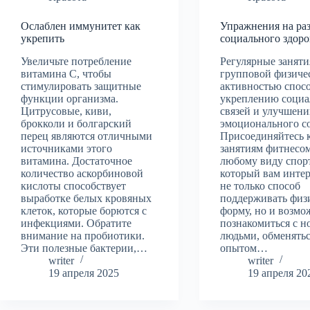
Ослаблен иммунитет как
Упражнения на ра
укрепить
социального здоро
Увеличьте потребление
Регулярные заняти
витамина C, чтобы
групповой физиче
стимулировать защитные
активностью спос
функции организма.
укреплению соци
Цитрусовые, киви,
связей и улучшен
брокколи и болгарский
эмоционального с
перец являются отличными
Присоединяйтесь 
источниками этого
занятиям фитнесо
витамина. Достаточное
любому виду спорт
количество аскорбиновой
который вам интер
кислоты способствует
не только способ
выработке белых кровяных
поддерживать физ
клеток, которые борются с
форму, но и возмо
инфекциями. Обратите
познакомиться с 
внимание на пробиотики.
людьми, обменять
Эти полезные бактерии,…
опытом…
writer
writer
19 апреля 2025
19 апреля 20