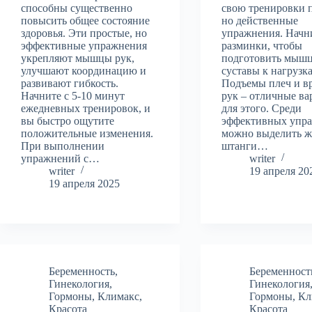
способны существенно
свою тренировки 
повысить общее состояние
но действенные
здоровья. Эти простые, но
упражнения. Начн
эффективные упражнения
разминки, чтобы
укрепляют мышцы рук,
подготовить мыш
улучшают координацию и
суставы к нагрузк
развивают гибкость.
Подъемы плеч и в
Начните с 5-10 минут
рук – отличные в
ежедневных тренировок, и
для этого. Среди
вы быстро ощутите
эффективных упр
положительные изменения.
можно выделить 
При выполнении
штанги…
упражнений с…
writer
writer
19 апреля 20
19 апреля 2025
Беременность
,
Беременност
Гинекология
,
Гинекология
Гормоны
,
Климакс
,
Гормоны
,
Кл
Красота
Красота