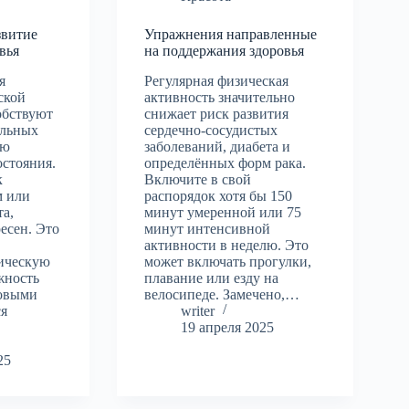
звитие
Упражнения направленные
вья
на поддержания здоровья
я
Регулярная физическая
ской
активность значительно
обствуют
снижает риск развития
альных
сердечно-сосудистых
ию
заболеваний, диабета и
остояния.
определённых форм рака.
к
Включите в свой
м или
распорядок хотя бы 150
а,
минут умеренной или 75
есен. Это
минут интенсивной
активности в неделю. Это
ическую
может включать прогулки,
жность
плавание или езду на
новыми
велосипеде. Замечено,…
ся
writer
19 апреля 2025
25