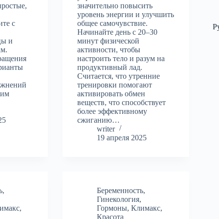
простые,
значительно повысить
уровень энергии и улучшить
ите с
общее самочувствие.
Р
Начинайте день с 20–30
цы и
минут физической
ам.
активности, чтобы
ращения
настроить тело и разум на
арианты
продуктивный лад.
Считается, что утренние
ажнений
тренировки помогают
жим
активировать обмен
веществ, что способствует
более эффективному
25
сжиганию…
writer
19 апреля 2025
ь
,
Беременность
,
,
Гинекология
,
имакс
,
Гормоны
,
Климакс
,
Красота