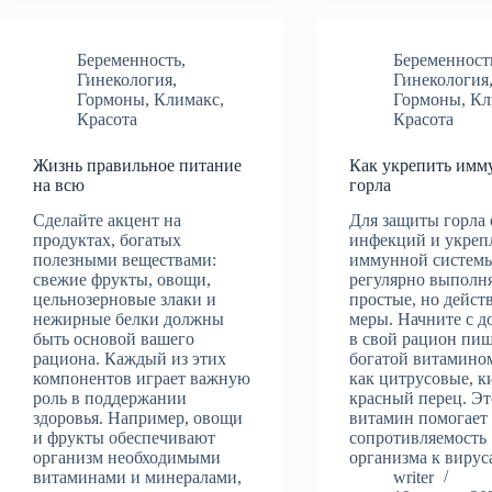
Беременность
,
Беременност
Гинекология
,
Гинекология
Гормоны
,
Климакс
,
Гормоны
,
Кл
Красота
Красота
Жизнь правильное питание
Как укрепить имм
на всю
горла
Сделайте акцент на
Для защиты горла 
продуктах, богатых
инфекций и укреп
полезными веществами:
иммунной систем
свежие фрукты, овощи,
регулярно выполн
цельнозерновые злаки и
простые, но дейст
нежирные белки должны
меры. Начните с д
быть основой вашего
в свой рацион пищ
рациона. Каждый из этих
богатой витамином
компонентов играет важную
как цитрусовые, к
роль в поддержании
красный перец. Эт
здоровья. Например, овощи
витамин помогает
и фрукты обеспечивают
сопротивляемость
организм необходимыми
организма к виру
витаминами и минералами,
writer