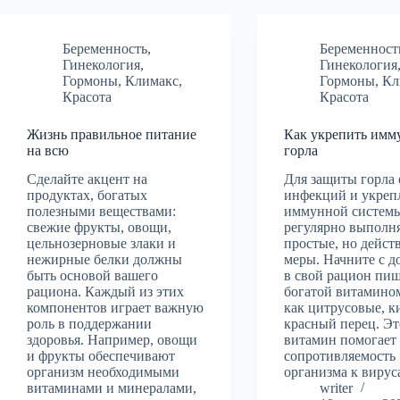
Беременность
,
Беременност
Гинекология
,
Гинекология
Гормоны
,
Климакс
,
Гормоны
,
Кл
Красота
Красота
Жизнь правильное питание
Как укрепить имм
на всю
горла
Сделайте акцент на
Для защиты горла 
продуктах, богатых
инфекций и укреп
полезными веществами:
иммунной систем
свежие фрукты, овощи,
регулярно выполн
цельнозерновые злаки и
простые, но дейст
нежирные белки должны
меры. Начните с д
быть основой вашего
в свой рацион пищ
рациона. Каждый из этих
богатой витамином
компонентов играет важную
как цитрусовые, к
роль в поддержании
красный перец. Эт
здоровья. Например, овощи
витамин помогает
и фрукты обеспечивают
сопротивляемость
организм необходимыми
организма к виру
витаминами и минералами,
writer