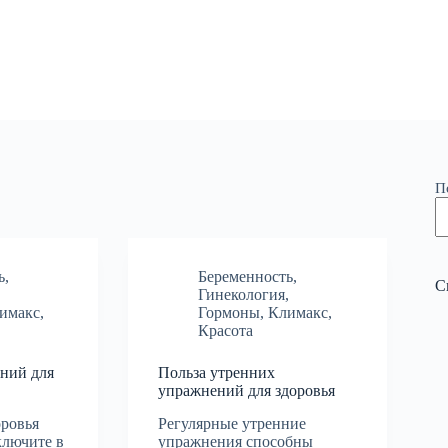
П
ь
,
Беременность
,
С
,
Гинекология
,
имакс
,
Гормоны
,
Климакс
,
Красота
ний для
Польза утренних
упражнений для здоровья
оровья
Регулярные утренние
ключите в
упражнения способны