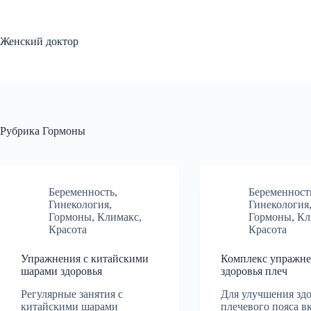
Перейти
к
сути
Женский доктор
Рубрика
Гормоны
Беременность
,
Беременност
Гинекология
,
Гинекология
Гормоны
,
Климакс
,
Гормоны
,
Кл
Красота
Красота
Упражнения с китайскими
Комплекс упражне
шарами здоровья
здоровья плеч
Регулярные занятия с
Для улучшения зд
китайскими шарами
плечевого пояса в