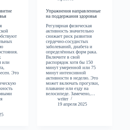
звитие
Упражнения направленные
вья
на поддержания здоровья
я
Регулярная физическая
ской
активность значительно
обствуют
снижает риск развития
альных
сердечно-сосудистых
ию
заболеваний, диабета и
остояния.
определённых форм рака.
к
Включите в свой
м или
распорядок хотя бы 150
а,
минут умеренной или 75
есен. Это
минут интенсивной
активности в неделю. Это
ическую
может включать прогулки,
жность
плавание или езду на
новыми
велосипеде. Замечено,…
ся
writer
19 апреля 2025
25