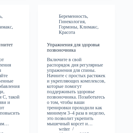
ь
,
Беременность
,
,
Гинекология
,
имакс
,
Гормоны
,
Климакс
,
Красота
унитет
Упражнения для здоровья
позвоночника
от
Включите в свой
ления
распорядок дня регулярные
ы
упражнения для спины.
яйте
Начните с простых растяжек
венные
и укрепляющих комплексов,
обавления
которые помогут
и,
поддерживать здоровье
 C, такой
позвоночника. Позаботьтесь
иви и
о том, чтобы ваши
от
тренировки проходили как
 повысить
минимум 3–4 раза в неделю,
это позволит укрепить
сам…
мышечный корсет и…
writer