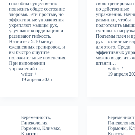
способны существенно
свою тренировки 
повысить общее состояние
но действенные
здоровья. Эти простые, но
упражнения. Начн
эффективные упражнения
разминки, чтобы
укрепляют мышцы рук,
подготовить мыш
улучшают координацию и
суставы к нагрузк
развивают гибкость.
Подъемы плеч и в
Начните с 5-10 минут
рук – отличные в
ежедневных тренировок, и
для этого. Среди
вы быстро ощутите
эффективных упр
положительные изменения.
можно выделить 
При выполнении
штанги…
упражнений с…
writer
writer
19 апреля 20
19 апреля 2025
Беременность
,
Беременност
Гинекология
,
Гинекология
Гормоны
,
Климакс
,
Гормоны
,
Кл
Красота
Красота