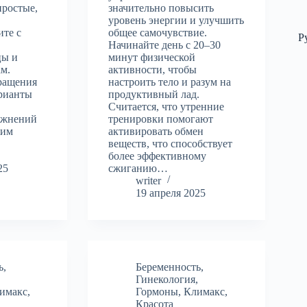
простые,
значительно повысить
уровень энергии и улучшить
ите с
общее самочувствие.
Р
Начинайте день с 20–30
цы и
минут физической
ам.
активности, чтобы
ращения
настроить тело и разум на
арианты
продуктивный лад.
Считается, что утренние
ажнений
тренировки помогают
жим
активировать обмен
веществ, что способствует
более эффективному
25
сжиганию…
writer
19 апреля 2025
ь
,
Беременность
,
,
Гинекология
,
имакс
,
Гормоны
,
Климакс
,
Красота