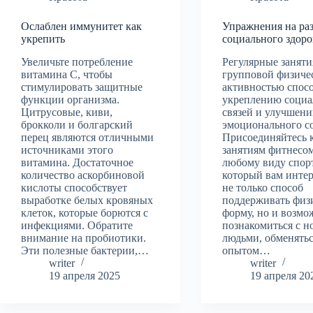
Ослаблен иммунитет как
Упражнения на ра
укрепить
социального здоро
Увеличьте потребление
Регулярные заняти
витамина C, чтобы
групповой физиче
стимулировать защитные
активностью спос
функции организма.
укреплению соци
Цитрусовые, киви,
связей и улучшен
брокколи и болгарский
эмоционального с
перец являются отличными
Присоединяйтесь 
источниками этого
занятиям фитнесо
витамина. Достаточное
любому виду спорт
количество аскорбиновой
который вам интер
кислоты способствует
не только способ
выработке белых кровяных
поддерживать физ
клеток, которые борются с
форму, но и возмо
инфекциями. Обратите
познакомиться с 
внимание на пробиотики.
людьми, обменять
Эти полезные бактерии,…
опытом…
writer
writer
19 апреля 2025
19 апреля 20